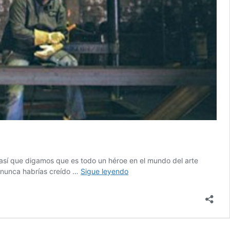
a
 así que digamos que es todo un héroe en el mundo del arte
Madero,
 nunca habrías creído …
Sigue leyendo
sus
obras
y
consejos
para