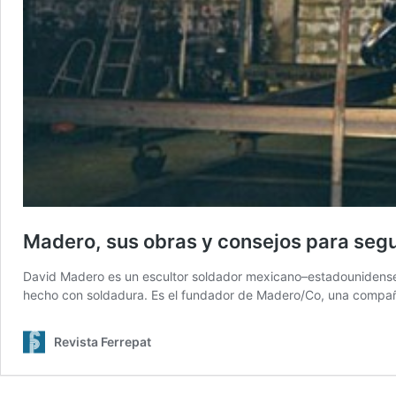
Madero, sus obras y consejos para seguir
David Madero es un escultor soldador mexicano–estadounidense, 
hecho con soldadura. Es el fundador de Madero/Co, una compañí
Revista Ferrepat