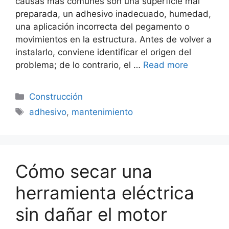
causas más comunes son una superficie mal
preparada, un adhesivo inadecuado, humedad,
una aplicación incorrecta del pegamento o
movimientos en la estructura. Antes de volver a
instalarlo, conviene identificar el origen del
problema; de lo contrario, el …
Read more
Categorías
Construcción
Etiquetas
adhesivo
,
mantenimiento
Cómo secar una
herramienta eléctrica
sin dañar el motor