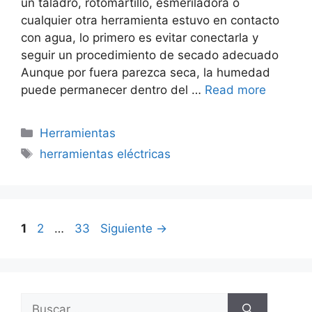
un taladro, rotomartillo, esmeriladora o
cualquier otra herramienta estuvo en contacto
con agua, lo primero es evitar conectarla y
seguir un procedimiento de secado adecuado
Aunque por fuera parezca seca, la humedad
puede permanecer dentro del …
Read more
Categorías
Herramientas
Etiquetas
herramientas eléctricas
Página
Página
Página
1
2
…
33
Siguiente
→
Buscar: