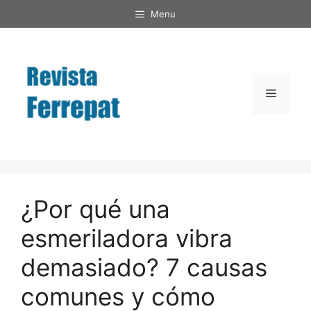
Saltar
Menu
al
contenido
Menú
¿Por qué una
esmeriladora vibra
demasiado? 7 causas
comunes y cómo