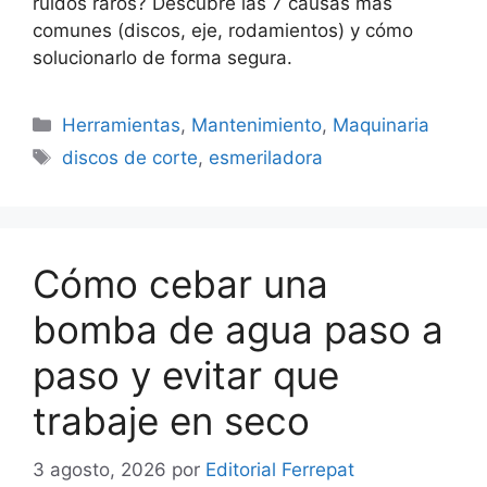
ruidos raros? Descubre las 7 causas más
comunes (discos, eje, rodamientos) y cómo
solucionarlo de forma segura.
Categorías
Herramientas
,
Mantenimiento
,
Maquinaria
Etiquetas
discos de corte
,
esmeriladora
Cómo cebar una
bomba de agua paso a
paso y evitar que
trabaje en seco
3 agosto, 2026
por
Editorial Ferrepat