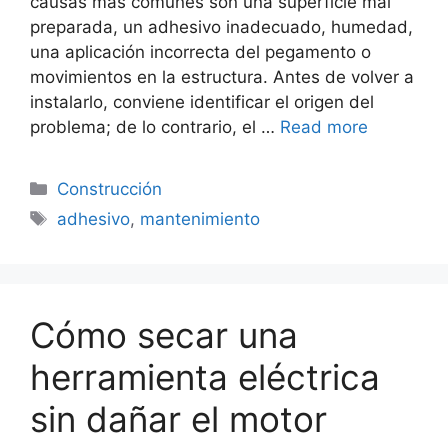
causas más comunes son una superficie mal
preparada, un adhesivo inadecuado, humedad,
una aplicación incorrecta del pegamento o
movimientos en la estructura. Antes de volver a
instalarlo, conviene identificar el origen del
problema; de lo contrario, el …
Read more
Categorías
Construcción
Etiquetas
adhesivo
,
mantenimiento
Cómo secar una
herramienta eléctrica
sin dañar el motor