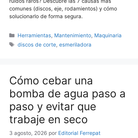
ruidos raros? Descubre las 7 causas más
comunes (discos, eje, rodamientos) y cómo
solucionarlo de forma segura.
Categorías
Herramientas
,
Mantenimiento
,
Maquinaria
Etiquetas
discos de corte
,
esmeriladora
Cómo cebar una
bomba de agua paso a
paso y evitar que
trabaje en seco
3 agosto, 2026
por
Editorial Ferrepat