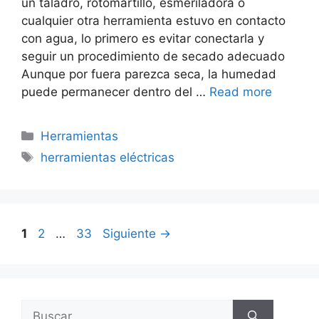
un taladro, rotomartillo, esmeriladora o
cualquier otra herramienta estuvo en contacto
con agua, lo primero es evitar conectarla y
seguir un procedimiento de secado adecuado
Aunque por fuera parezca seca, la humedad
puede permanecer dentro del …
Read more
Categorías
Herramientas
Etiquetas
herramientas eléctricas
Página
Página
Página
1
2
…
33
Siguiente
→
Buscar: