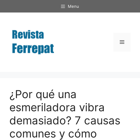
Saltar
Menu
al
contenido
Menú
¿Por qué una
esmeriladora vibra
demasiado? 7 causas
comunes y cómo