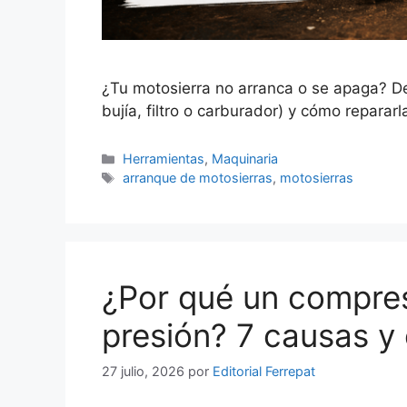
¿Tu motosierra no arranca o se apaga? D
bujía, filtro o carburador) y cómo reparar
Categorías
Herramientas
,
Maquinaria
Etiquetas
arranque de motosierras
,
motosierras
¿Por qué un compres
presión? 7 causas y
27 julio, 2026
por
Editorial Ferrepat