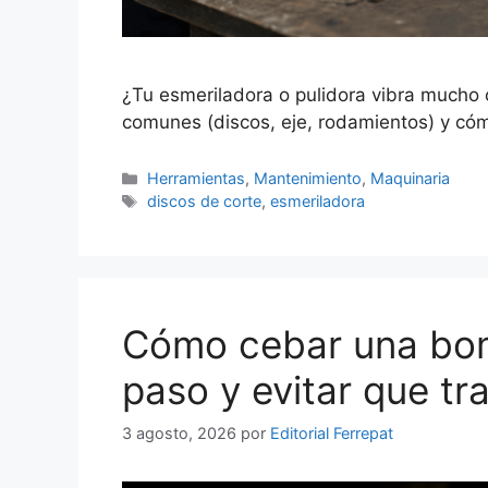
¿Tu esmeriladora o pulidora vibra mucho
comunes (discos, eje, rodamientos) y cóm
Categorías
Herramientas
,
Mantenimiento
,
Maquinaria
Etiquetas
discos de corte
,
esmeriladora
Cómo cebar una bo
paso y evitar que tr
3 agosto, 2026
por
Editorial Ferrepat