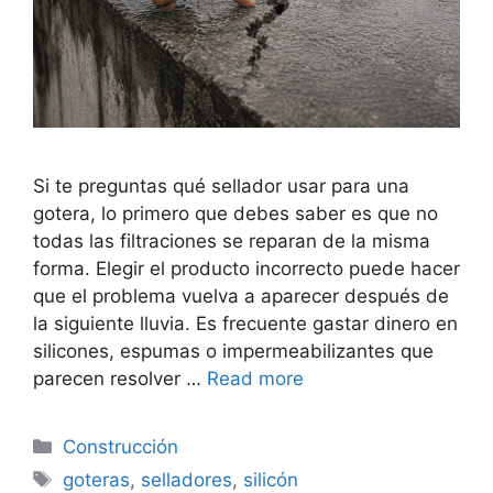
Si te preguntas qué sellador usar para una
gotera, lo primero que debes saber es que no
todas las filtraciones se reparan de la misma
forma. Elegir el producto incorrecto puede hacer
que el problema vuelva a aparecer después de
la siguiente lluvia. Es frecuente gastar dinero en
silicones, espumas o impermeabilizantes que
parecen resolver …
Read more
Categorías
Construcción
Etiquetas
goteras
,
selladores
,
silicón