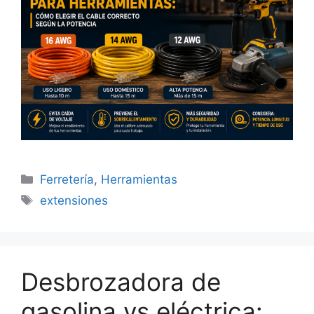
Categorías
Ferretería
,
Herramientas
Etiquetas
extensiones
Desbrozadora de
gasolina vs eléctrica: