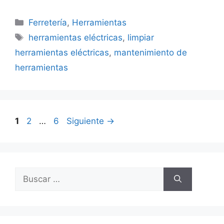
Categorías
Ferretería
,
Herramientas
Etiquetas
herramientas eléctricas
,
limpiar
herramientas eléctricas
,
mantenimiento de
herramientas
Página
Página
Página
1
2
…
6
Siguiente
→
Buscar: