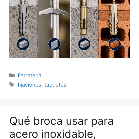
Categorías
Ferretería
Etiquetas
fijaciones
,
taquetes
Qué broca usar para
acero inoxidable,