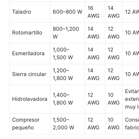
16
14
Taladro
600–800 W
12 A
AWG
AWG
800–1,200
14
12
Rotomartillo
10 A
W
AWG
AWG
1,000–
14
12
Esmeriladora
10 A
1,500 W
AWG
AWG
1,200–
14
12
Sierra circular
10 A
1,800 W
AWG
AWG
Evitar
1,400–
12
10
Hidrolavadora
exten
1,800 W
AWG
AWG
muy l
Compresor
1,500–
12
10
Consu
pequeño
2,000 W
AWG
AWG
fabri