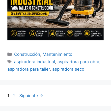
Categorías
Construcción
,
Mantenimiento
Etiquetas
aspiradora industrial
,
aspiradora para obra
,
aspiradora para taller
,
aspiradora seco
Página
Página
1
2
Siguiente
→