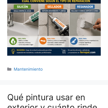
Categorías
Mantenimiento
Qué pintura usar en
exterior y cuánto rinde