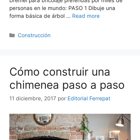
Dremel para bricolaje preferidas por miles de
personas en le mundo: PASO 1 Dibuje una
forma básica de árbol …
Read more
Categorías
Construcción
Cómo construir una
chimenea paso a paso
11 diciembre, 2017
por
Editorial Ferrepat