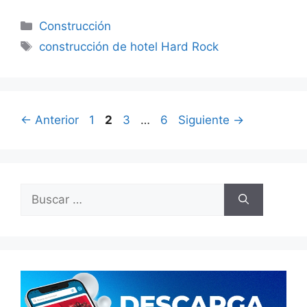
Categorías
Construcción
Etiquetas
construcción de hotel Hard Rock
Página
Página
Página
Página
←
Anterior
1
2
3
…
6
Siguiente
→
Buscar: