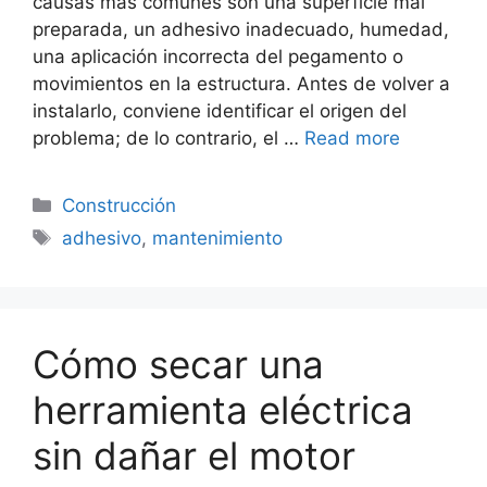
causas más comunes son una superficie mal
preparada, un adhesivo inadecuado, humedad,
una aplicación incorrecta del pegamento o
movimientos en la estructura. Antes de volver a
instalarlo, conviene identificar el origen del
problema; de lo contrario, el …
Read more
Categorías
Construcción
Etiquetas
adhesivo
,
mantenimiento
Cómo secar una
herramienta eléctrica
sin dañar el motor