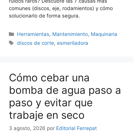
ruidos raros? Descubre las 7 causas más
comunes (discos, eje, rodamientos) y cómo
solucionarlo de forma segura.
Categorías
Herramientas
,
Mantenimiento
,
Maquinaria
Etiquetas
discos de corte
,
esmeriladora
Cómo cebar una
bomba de agua paso a
paso y evitar que
trabaje en seco
3 agosto, 2026
por
Editorial Ferrepat