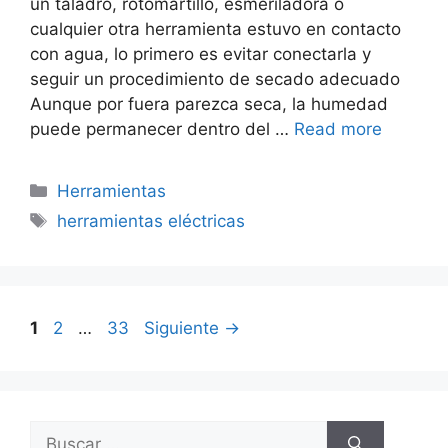
un taladro, rotomartillo, esmeriladora o
cualquier otra herramienta estuvo en contacto
con agua, lo primero es evitar conectarla y
seguir un procedimiento de secado adecuado
Aunque por fuera parezca seca, la humedad
puede permanecer dentro del …
Read more
Categorías
Herramientas
Etiquetas
herramientas eléctricas
Página
Página
Página
1
2
…
33
Siguiente
→
Buscar: