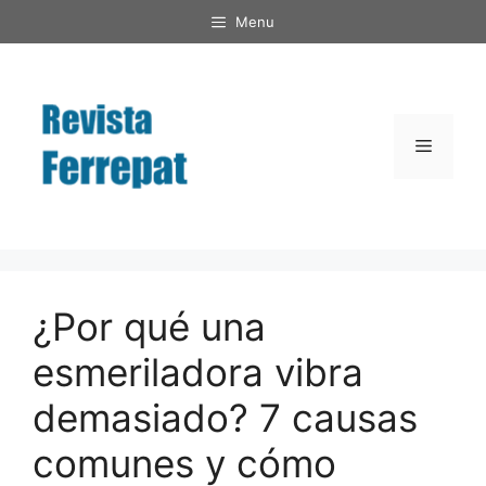
Saltar
Menu
al
contenido
Menú
¿Por qué una
esmeriladora vibra
demasiado? 7 causas
comunes y cómo