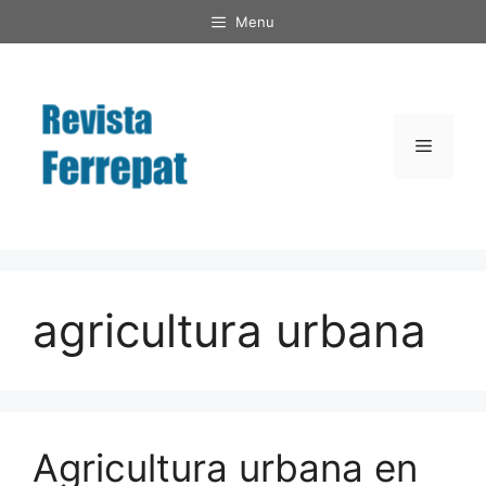
Saltar
Menu
al
contenido
Menú
agricultura urbana
Agricultura urbana en