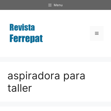
Saltar
Menu
al
contenido
Menú
aspiradora para
taller