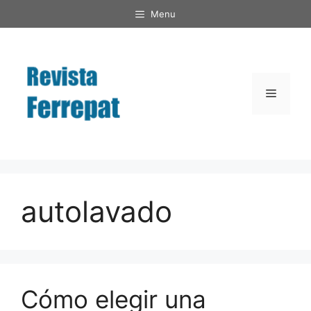
Saltar
Menu
al
contenido
Menú
autolavado
Cómo elegir una