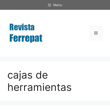
Saltar
Menu
al
contenido
Menú
cajas de
herramientas