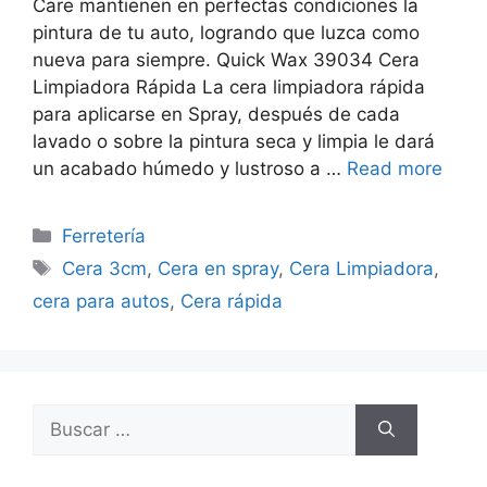
Care mantienen en perfectas condiciones la
pintura de tu auto, logrando que luzca como
nueva para siempre. Quick Wax 39034 Cera
Limpiadora Rápida La cera limpiadora rápida
para aplicarse en Spray, después de cada
lavado o sobre la pintura seca y limpia le dará
un acabado húmedo y lustroso a …
Read more
Categorías
Ferretería
Etiquetas
Cera 3cm
,
Cera en spray
,
Cera Limpiadora
,
cera para autos
,
Cera rápida
Buscar: