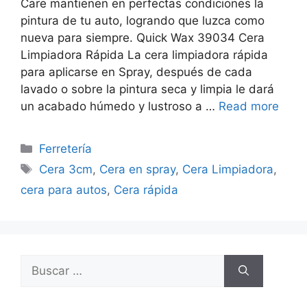
Care mantienen en perfectas condiciones la
pintura de tu auto, logrando que luzca como
nueva para siempre. Quick Wax 39034 Cera
Limpiadora Rápida La cera limpiadora rápida
para aplicarse en Spray, después de cada
lavado o sobre la pintura seca y limpia le dará
un acabado húmedo y lustroso a …
Read more
Categorías
Ferretería
Etiquetas
Cera 3cm
,
Cera en spray
,
Cera Limpiadora
,
cera para autos
,
Cera rápida
Buscar: