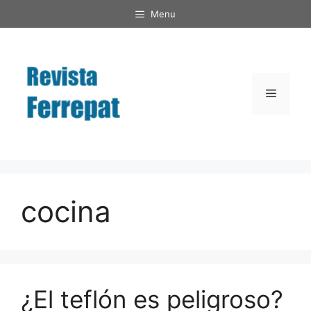
Saltar
Menu
al
contenido
Menú
cocina
¿El teflón es peligroso?