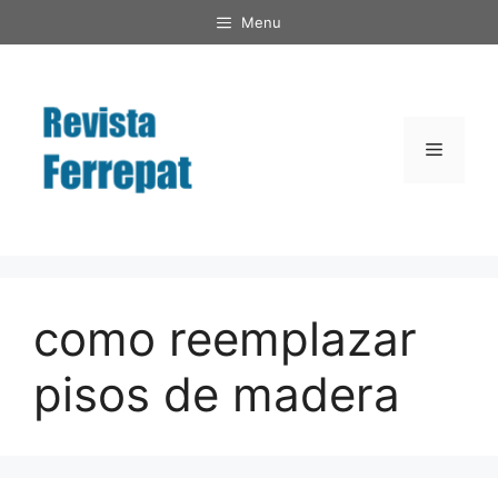
Saltar
Menu
al
contenido
Menú
como reemplazar
pisos de madera