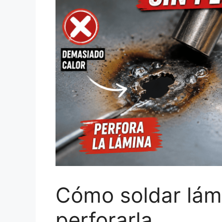
Cómo soldar lám
perforarla