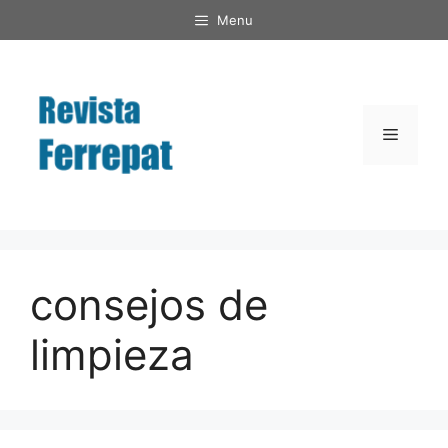
Saltar
Menu
al
contenido
Menú
consejos de
limpieza