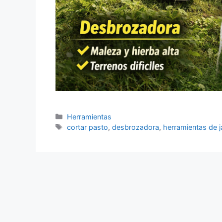
Categorías
Herramientas
Etiquetas
cortar pasto
,
desbrozadora
,
herramientas de j