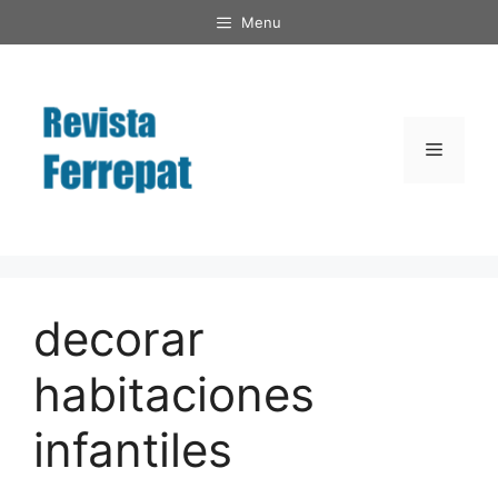
Saltar
Menu
al
contenido
Menú
decorar
habitaciones
infantiles