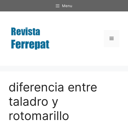
Saltar
Menu
al
contenido
Menú
diferencia entre
taladro y
rotomarillo