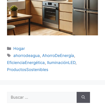
Categorías
Hogar
Etiquetas
ahorrodeagua
,
AhorroDeEnergía
,
EficienciaEnergética
,
IluminaciónLED
,
ProductosSostenibles
Buscar: