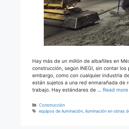
Hay más de un millón de albañiles en Méxi
construcción, según INEGI, sin contar los 
embargo, como con cualquier industria de
están sujetos a una red enmarañada de r
trabajo. Hay estándares de …
Read more
Categorías
Construcción
Etiquetas
equipos de iluminación
,
iluminación en obras 