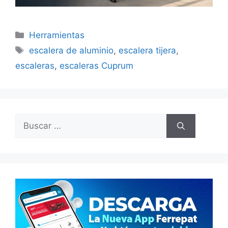
Categorías
Herramientas
Etiquetas
escalera de aluminio
,
escalera tijera
,
escaleras
,
escaleras Cuprum
Buscar: