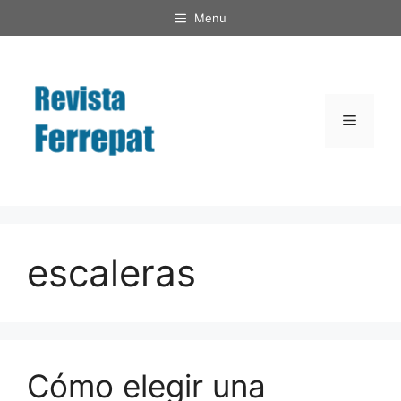
Saltar
Menu
al
contenido
Menú
escaleras
Cómo elegir una