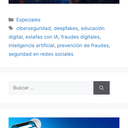
Categorías
Especiales
Etiquetas
ciberseguridad
,
deepfakes
,
educación
digital
,
estafas con IA
,
fraudes digitales
,
inteligencia artificial
,
prevención de fraudes
,
seguridad en redes sociales
Buscar: