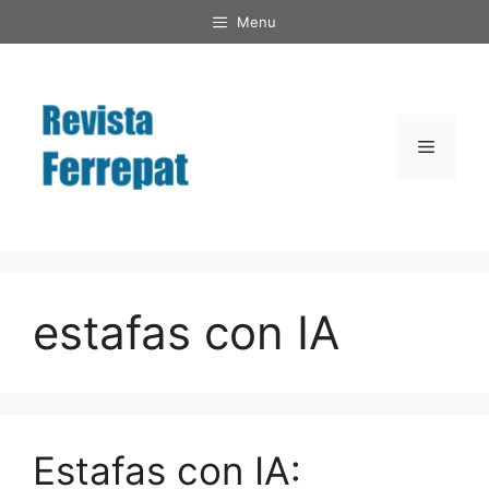
Saltar
Menu
al
contenido
Menú
estafas con IA
Estafas con IA: