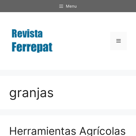
Saltar
Menu
al
contenido
Menú
granjas
Herramientas Agrícolas