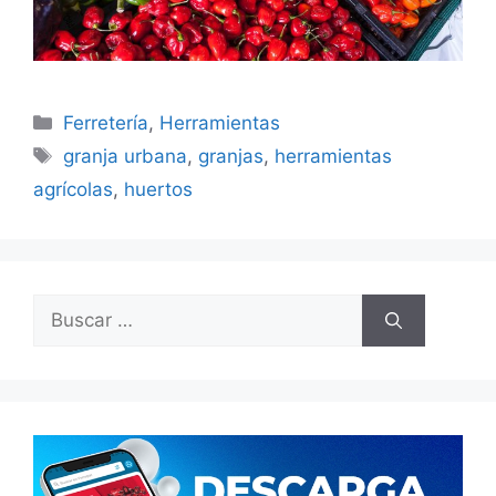
Categorías
Ferretería
,
Herramientas
Etiquetas
granja urbana
,
granjas
,
herramientas
agrícolas
,
huertos
Buscar: