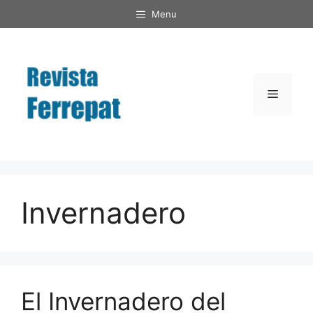
Saltar
Menu
al
contenido
Menú
Invernadero
El Invernadero del