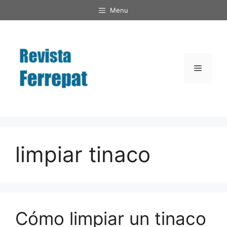
Saltar
Menu
al
contenido
Menú
limpiar tinaco
Cómo limpiar un tinaco