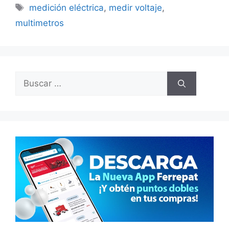
Etiquetas
medición eléctrica
,
medir voltaje
,
multimetros
Buscar: