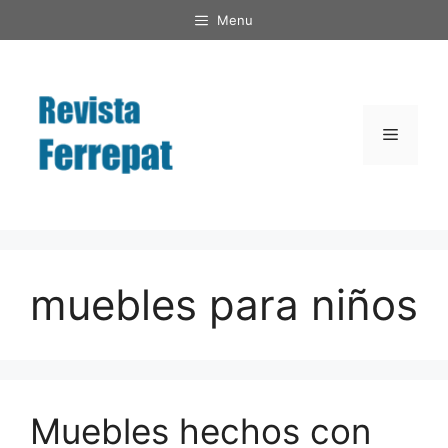
Saltar
Menu
al
contenido
Menú
muebles para niños
Muebles hechos con