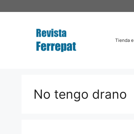
Saltar
al
contenido
Tienda e
No tengo drano