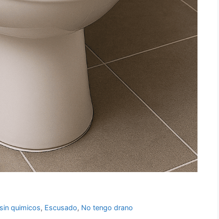
sin quimicos
,
Escusado
,
No tengo drano