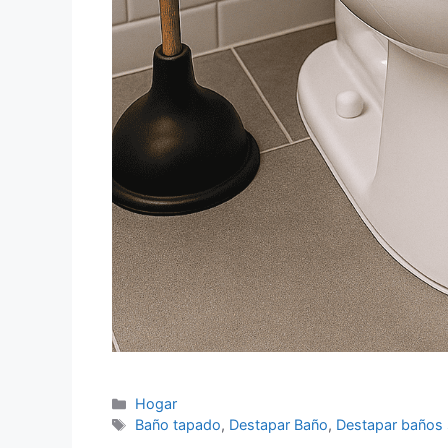
Categorías
Hogar
Etiquetas
Baño tapado
,
Destapar Baño
,
Destapar baños 