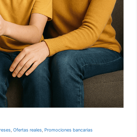
ereses
,
Ofertas reales
,
Promociones bancarias