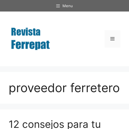
Saltar
Menu
al
contenido
Menú
proveedor ferretero
12 consejos para tu