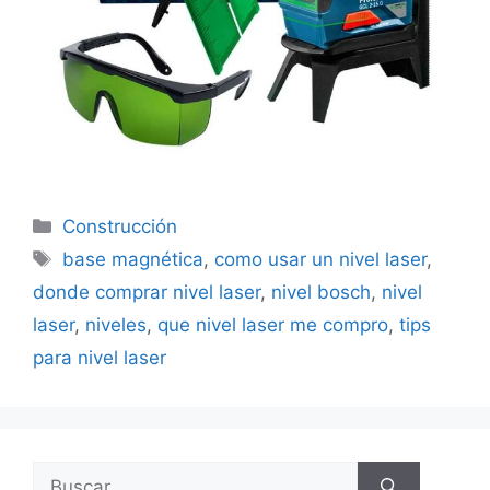
Categorías
Construcción
Etiquetas
base magnética
,
como usar un nivel laser
,
donde comprar nivel laser
,
nivel bosch
,
nivel
laser
,
niveles
,
que nivel laser me compro
,
tips
para nivel laser
Buscar: