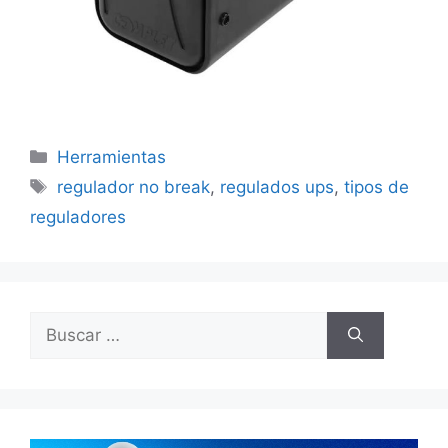
Categorías
Herramientas
Etiquetas
regulador no break
,
regulados ups
,
tipos de
reguladores
Buscar: