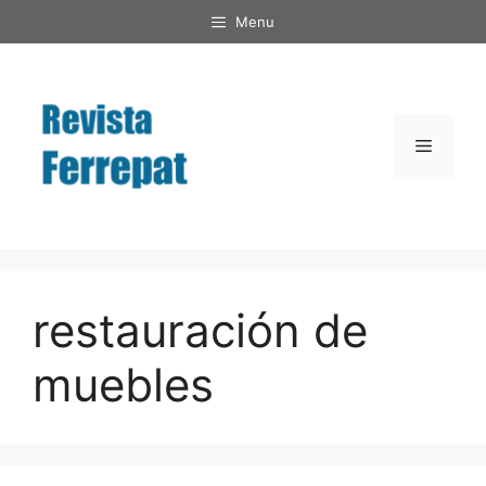
Saltar
Menu
al
contenido
Menú
restauración de
muebles