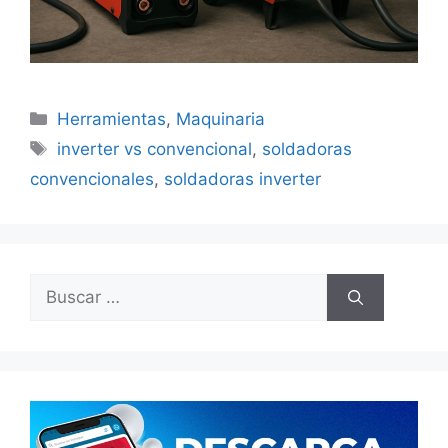
Categorías
Herramientas
,
Maquinaria
Etiquetas
inverter vs convencional
,
soldadoras
convencionales
,
soldadoras inverter
Buscar: