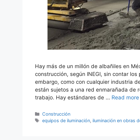
Hay más de un millón de albañiles en Méxi
construcción, según INEGI, sin contar los 
embargo, como con cualquier industria de
están sujetos a una red enmarañada de r
trabajo. Hay estándares de …
Read more
Categorías
Construcción
Etiquetas
equipos de iluminación
,
iluminación en obras 