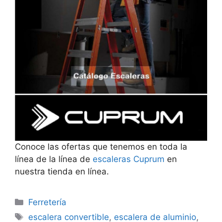
Conoce las ofertas que tenemos en toda la
línea de la línea de
escaleras Cuprum
en
nuestra tienda en línea.
Categorías
Ferretería
Etiquetas
escalera convertible
,
escalera de aluminio
,