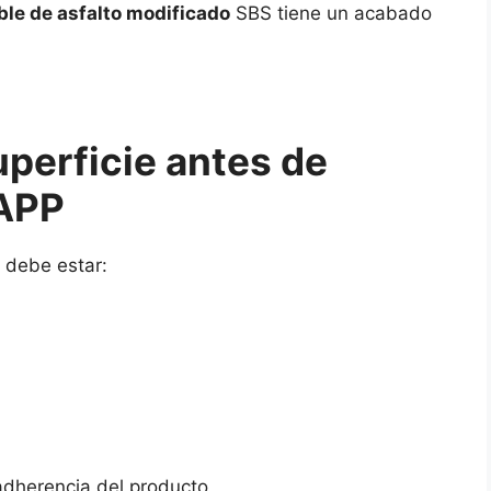
e de asfalto modificado
SBS tiene un acabado
uperficie antes de
 APP
e debe estar:
 adherencia del producto