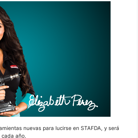
ramientas nuevas para lucirse en STAFDA, y será
 cada año.