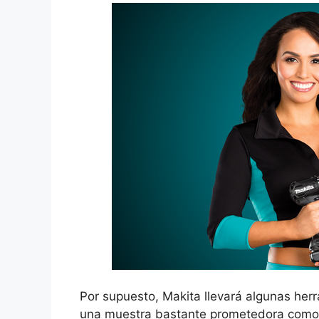
Por supuesto, Makita llevará algunas her
una muestra bastante prometedora como