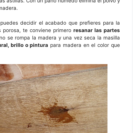
rás astillas. Con un paño húmedo elimina el polvo y
 madera.
 puedes decidir el acabado que prefieres para la
s porosa, te conviene primero
resanar las partes
no se rompa la madera y una vez seca la masilla
al, brillo o pintura
para madera en el color que