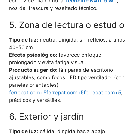
con luz de día como la
Tecnolite NADI 9 W
,
nos da
frescura y resaltado técnico.
5. Zona de lectura o estudio
Tipo de luz:
neutra, dirigida, sin reflejos, a unos
40–50 cm.
Efecto psicológico:
favorece enfoque
prolongado y evita fatiga visual.
Producto sugerido:
lámparas de escritorio
ajustables, como focos LED tipo ventilador (con
paneles orientables)
ferrepat.com
+5
ferrepat.com
+5
ferrepat.com
+5
,
prácticos y versátiles.
6. Exterior y jardín
Tipo de luz:
cálida, dirigida hacia abajo.