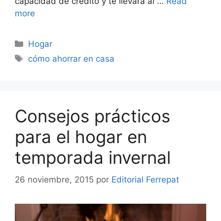
capacidad de crédito y te llevará al …
Read
more
Categorías
Hogar
Etiquetas
cómo ahorrar en casa
Consejos prácticos
para el hogar en
temporada invernal
26 noviembre, 2015
por
Editorial Ferrepat