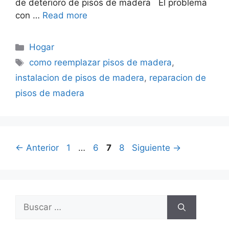
de deterioro de pisos de madera El problema
con …
Read more
Categorías
Hogar
Etiquetas
como reemplazar pisos de madera
,
instalacion de pisos de madera
,
reparacion de
pisos de madera
Página
Página
Página
Página
←
Anterior
1
…
6
7
8
Siguiente
→
Buscar: