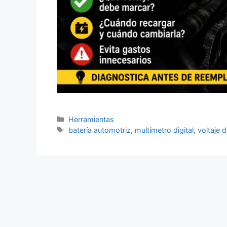
Categorías
Herramientas
Etiquetas
batería automotriz
,
multímetro digital
,
voltaje d