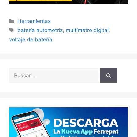
Categorías
Herramientas
Etiquetas
batería automotriz
,
multímetro digital
,
voltaje de batería
Buscar: