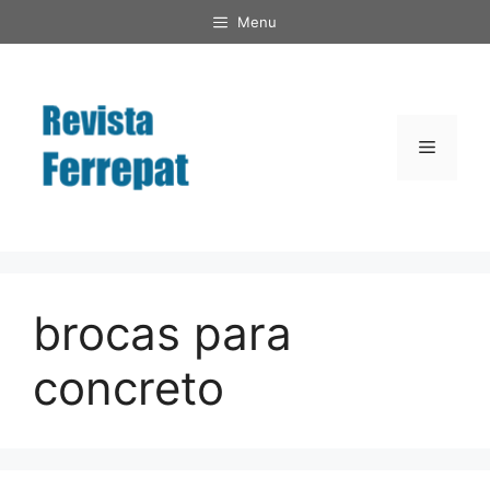
Saltar
Menu
al
contenido
Menú
brocas para
concreto