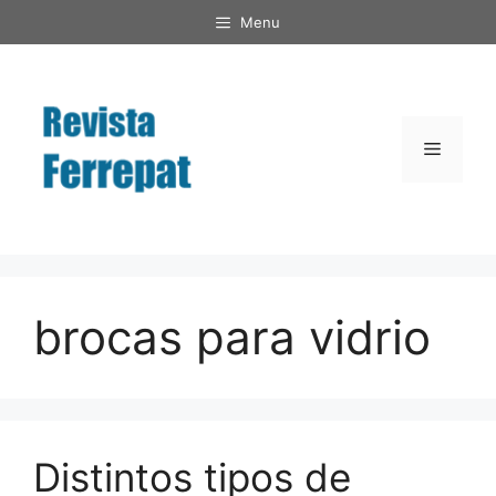
Saltar
Menu
al
contenido
Menú
brocas para vidrio
Distintos tipos de